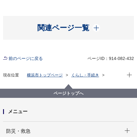
開く
関連ページ一覧
前のページに戻る
ページID：914-082-432
現在位
現在位置
横浜市トップページ
くらし・手続き
まちづくり・環境
環境保全
環境教育
こども『エコ活。』大作戦！
ページトップへ
メニュー
開く
防災・救急