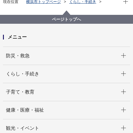
現在位置
横浜市トップページ
くらし・手続き
まちづくり・環境
環境保全
環境教育
こども『エコ活。』大作戦！
こども「エコ活。」大作戦！2025
ページトップへ
メニュー
開く
防災・救急
開く
くらし・手続き
開く
子育て・教育
開く
健康・医療・福祉
開く
観光・イベント