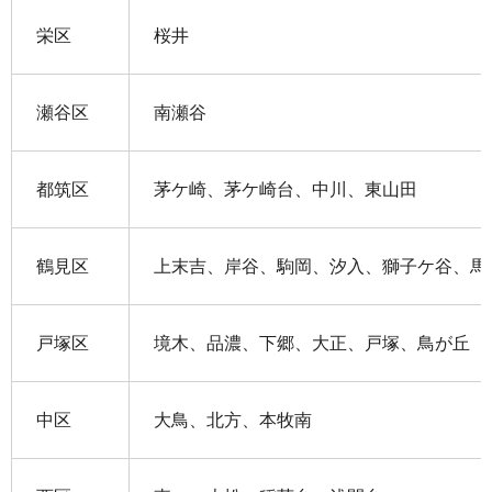
栄区
桜井
瀬谷区
南瀬谷
都筑区
茅ケ崎、茅ケ崎台、中川、東山田
鶴見区
上末吉、岸谷、駒岡、汐入、獅子ケ谷、馬
戸塚区
境木、品濃、下郷、大正、戸塚、鳥が丘
中区
大鳥、北方、本牧南