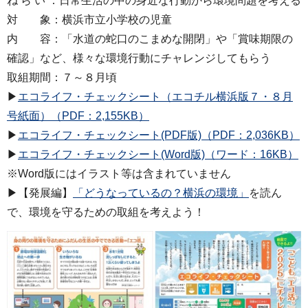
ね ら い ：日常生活の中の身近な行動から環境問題を考える
対 象：横浜市立小学校の児童
内 容：「水道の蛇口のこまめな開閉」や「賞味期限の
確認」など、様々な環境行動にチャレンジしてもらう
取組期間：７～８月頃
▶
エコライフ・チェックシート（エコチル横浜版７・８月
号紙面）（PDF：2,155KB）
▶
エコライフ・チェックシート(PDF版)（PDF：2,036KB）
▶
エコライフ・チェックシート(Word版)（ワード：16KB）
※Word版にはイラスト等は含まれていません
▶【発展編】
「どうなっているの？横浜の環境」
を読ん
で、環境を守るための取組を考えよう！