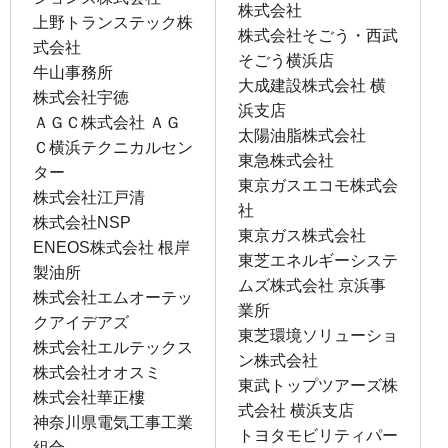
株式会社
上野トランステック株
株式会社そごう・西武
式会社
そごう横浜店
牛山事務所
大成建設株式会社 横
株式会社宇徳
浜支店
ＡＧＣ株式会社 ＡＧ
太陽油脂株式会社
Ｃ横浜テクニカルセン
東急株式会社
ター
東京ガスエコモ株式会
株式会社江戸清
社
株式会社NSP
東京ガス株式会社
ENEOS株式会社 根岸
東芝エネルギーシステ
製油所
ムズ株式会社 京浜事
株式会社エムオーテッ
業所
クアイデアズ
東芝環境ソリューショ
株式会社エルテックス
ン株式会社
株式会社オオスミ
東武トップツアーズ株
株式会社華正樓
式会社 横浜支店
神奈川県電気工事工業
トヨタモビリティパー
組合