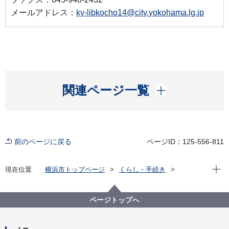
メールアドレス：
ky-libkocho14@city.yokohama.lg.jp
開く
関連ページ一覧
前のページに戻る
ページID：125-556-811
現在位
現在位置
横浜市トップページ
くらし・手続き
市民協働・学び
図書館
各図書館
都筑図書館
都筑図書館の取り組み
ページトップへ