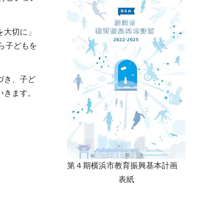
を大切に」
ら子どもを
づき、子ど
いきます。
第４期横浜市教育振興基本計画
表紙