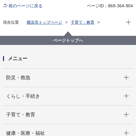
前のページに戻る
ページID：869-364-904
現在位
現在位置
横浜市トップページ
子育て・教育
学校・教育
教育に関する計画・広報
教育に関する計画
横浜市教育振興基本計画
第５期横浜市教育振興基本計画
ページトップへ
メニュー
開く
防災・救急
開く
くらし・手続き
開く
子育て・教育
開く
健康・医療・福祉