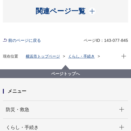
開く
関連ページ一覧
前のページに戻る
ページID：143-077-845
現在位
現在位置
横浜市トップページ
くらし・手続き
市民協働・学び
図書館
各図書館
旭図書館
旭区を知る
よみがえる昭和の街並み 旭区風景写真アーカイブ
ページトップへ
9.中白根
旭台中央公園(画像番号b072)
メニュー
開く
防災・救急
開く
くらし・手続き