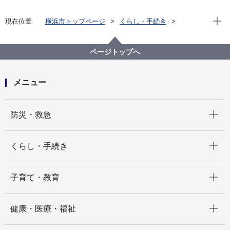
現在位
現在位置
横浜市トップページ
くらし・手続き
市民協働・学び
図書館
各図書館
旭図書館
旭区を知る
よみがえる昭和の街並み 旭区風景写真アーカイブ
ページトップへ
9.中白根
白根小学校からの眺望(画像番号a022)
メニュー
開く
防災・救急
開く
くらし・手続き
開く
子育て・教育
開く
健康・医療・福祉