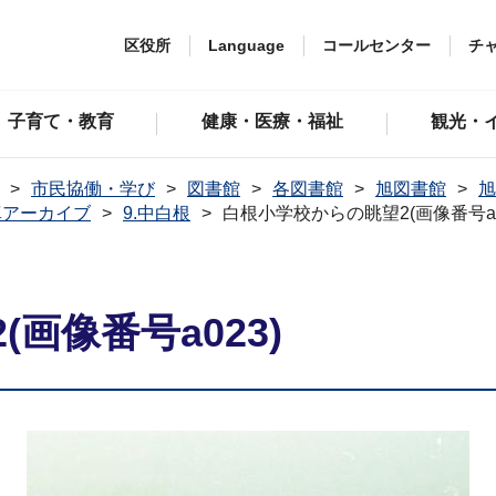
区役所
Language
コールセンター
チ
子育て・教育
健康・医療・福祉
観光・
市民協働・学び
図書館
各図書館
旭図書館
旭
真アーカイブ
9.中白根
白根小学校からの眺望2(画像番号a0
画像番号a023)