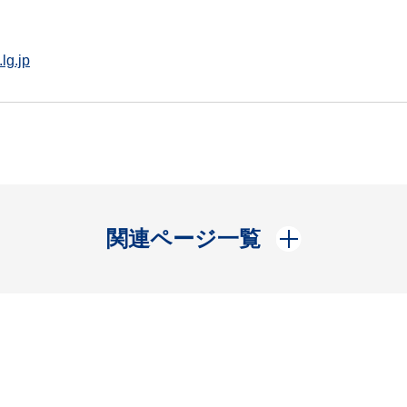
lg.jp
開く
関連ページ一覧