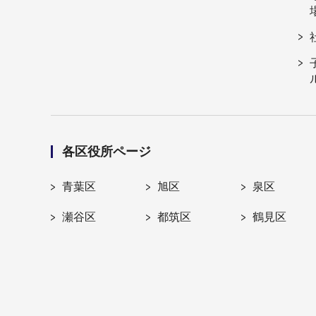
各区役所ページ
青葉区
旭区
泉区
瀬谷区
都筑区
鶴見区