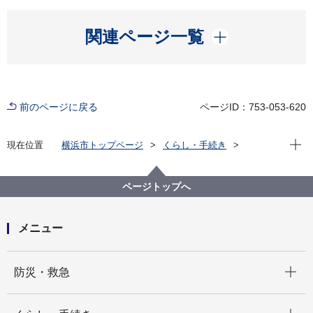
開く
関連ページ一覧
前のページに戻る
ページID：753-053-620
現在位
現在位置
横浜市トップページ
くらし・手続き
市民協働・学び
図書館
各図書館
旭図書館
旭区を知る
よみがえる昭和の街並み 旭区風景写真アーカイブ
ページトップへ
9.中白根
白根小学校からの眺望3(画像番号a024)
メニュー
開く
防災・救急
開く