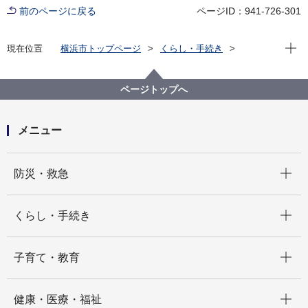
前のページに戻る
ページID：941-726-301
現在位
現在位置
横浜市トップページ
くらし・手続き
市民協働・学び
図書館
各図書館
旭図書館
旭区を知る
よみがえる昭和の街並み 旭区風景写真アーカイブ
ページトップへ
9.中白根
旭台2(画像番号a123)
メニュー
開く
防災・救急
開く
くらし・手続き
開く
子育て・教育
開く
健康・医療・福祉