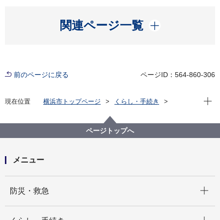
開く
関連ページ一覧
前のページに戻る
ページID：564-860-306
現在位
現在位置
横浜市トップページ
くらし・手続き
市民協働・学び
図書館
各図書館
旭図書館
旭区を知る
よみがえる昭和の街並み 旭区風景写真アーカイブ
ページトップへ
9.中白根
バス停「白根小学校前」付近の白根通り(画像番号
a029)
メニュー
開く
防災・救急
開く