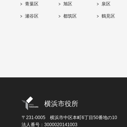
青葉区
旭区
泉区
瀬谷区
都筑区
鶴見区
横浜市役所
〒231-0005
横浜市中区本町6丁目50番地の10
法人番号：3000020141003