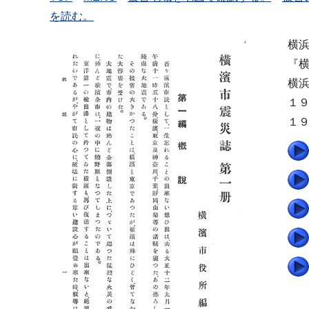
を読む。
横
『
横
１
１