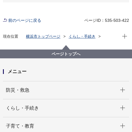
前のページに戻る
ページID：535-503-422
現在位
現在位置
横浜市トップページ
くらし・手続き
市民協働・学び
図書館
利用案内
県外の図書館関係者の皆さまへ（相互貸借のご案内）
ページトップへ
メニュー
開く
防災・救急
開く
くらし・手続き
開く
子育て・教育