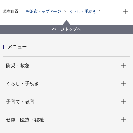
現在位
現在位置
横浜市トップページ
くらし・手続き
市民協働・学び
図書館
利用案内
近隣市図書館のご利用（広域利用）について
ページトップへ
メニュー
開く
防災・救急
開く
くらし・手続き
開く
子育て・教育
開く
健康・医療・福祉
開く