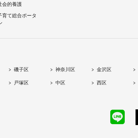
社会的養護
子育て総合ポータ
ル
磯子区
神奈川区
金沢区
戸塚区
中区
西区