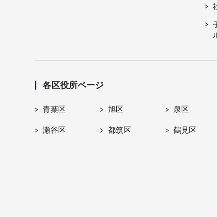
各区役所ページ
青葉区
旭区
泉区
瀬谷区
都筑区
鶴見区