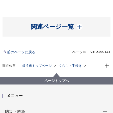
開く
関連ページ一覧
前のページに戻る
ページID：501-533-141
現在位
現在位置
横浜市トップページ
くらし・手続き
市民協働・学び
図書館
開館時間・休館日
ページトップへ
メニュー
開く
防災・救急