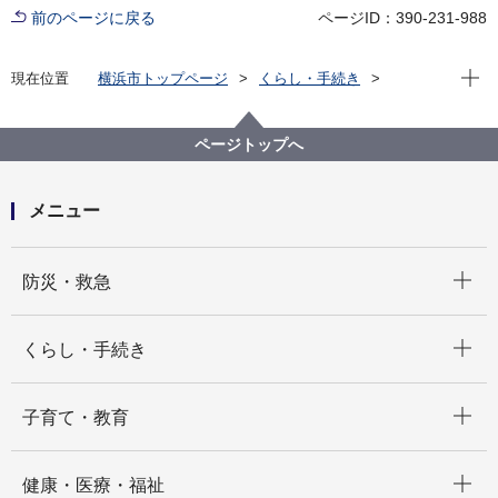
前のページに戻る
ページID：390-231-988
現在位
現在位置
横浜市トップページ
くらし・手続き
戸籍・税・保険
税金
市税関連情報
横浜市税制調査会
ページトップへ
メニュー
開く
防災・救急
開く
くらし・手続き
開く
子育て・教育
開く
健康・医療・福祉