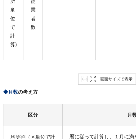
所
従
単
業
位
者
で
数
計
算)
画面サイズで表示
◆月数
の考え方
区分
月数
暦に従って計算し、１月に満た
均等割（区単位で計