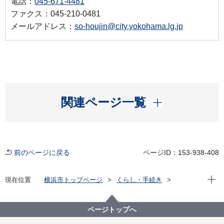
電話：
045-671-4481
ファクス：045-210-0481
メールアドレス：
so-houjin@city.yokohama.lg.jp
開く
関連ページ一覧
前のページに戻る
ページID：153-938-408
現在位
現在位置
横浜市トップページ
くらし・手続き
戸籍・税・保険
税金
事業者向け情報
横浜市の市税（事業者向け）
法人市民税
法人市民税
ページトップへ