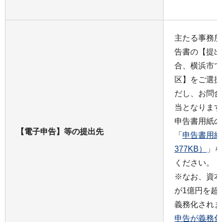
主たる事務所
告書の【提出
合、横浜市で
区】をご選択
だし、お問合
当となります
申告書用紙の
【電子申告】等の提出先
「
申告書用紙
377KB）
」を
ください。
※なお、資本
が1億円を超
義務化されま
申告が義務化