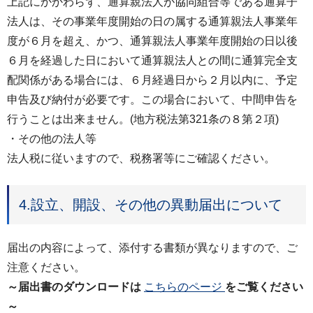
上記にかかわらず、通算親法人が協同組合等である通算子
法人は、その事業年度開始の日の属する通算親法人事業年
度が６月を超え、かつ、通算親法人事業年度開始の日以後
６月を経過した日において通算親法人との間に通算完全支
配関係がある場合には、６月経過日から２月以内に、予定
申告及び納付が必要です。この場合において、中間申告を
行うことは出来ません。(地方税法第321条の８第２項)
・その他の法人等
法人税に従いますので、税務署等にご確認ください。
4.設立、開設、その他の異動届出について
届出の内容によって、添付する書類が異なりますので、ご
注意ください。
～届出書のダウンロードは
こちらのページ
をご覧ください
～