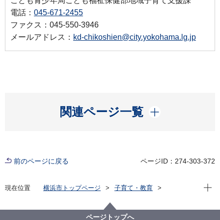
こども青少年局こども福祉保健部地域子育て支援課
電話：
045-671-2455
ファクス：045-550-3946
メールアドレス：
kd-chikoshien@city.yokohama.lg.jp
開く
関連ページ一覧
前のページに戻る
ページID：274-303-372
現在位
現在位置
横浜市トップページ
子育て・教育
親子の健康・福祉
妊娠・出産
【助成申請受付終了】新型コロナウイルス流行下にお
ける不安を抱える妊産婦への分娩前ＰＣＲ検査等事業
ページトップへ