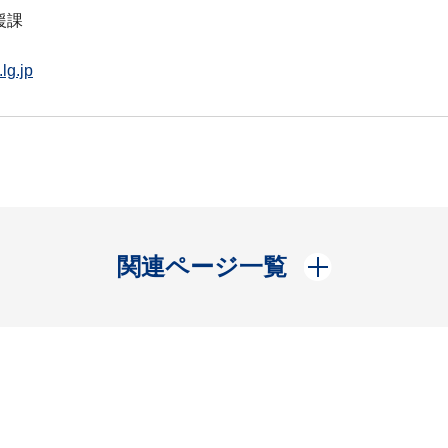
援課
lg.jp
開く
関連ページ一覧