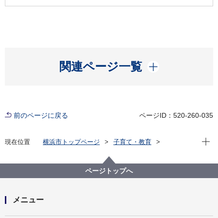
開く
関連ページ一覧
前のページに戻る
ページID：520-260-035
現在位
現在位置
横浜市トップページ
子育て・教育
保育・幼児教育
保育所・保育施設
保育施設・保育対策
待機児童対策
【保育所等へのタクシー送迎支援事業】受入れ可能な
ページトップへ
施設かの確認方法
メニュー