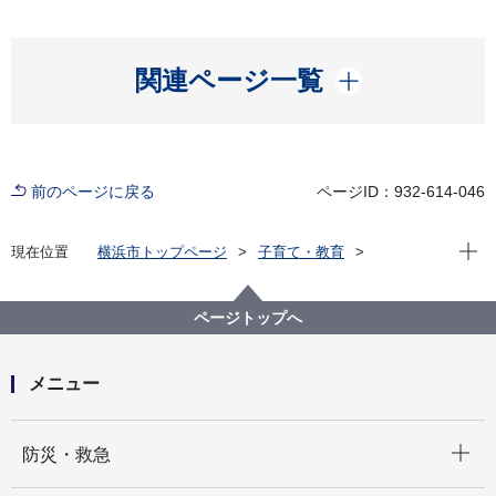
開く
関連ページ一覧
前のページに戻る
ページID：932-614-046
現在位
現在位置
横浜市トップページ
子育て・教育
保育・幼児教育
保育所・保育施設
保育施設・保育対策
待機児童対策
保育士確保の施策
ページトップへ
保育士になりたい方向けの取組
横浜市潜在保育士等への就労奨励金交付事業
メニュー
開く
防災・救急