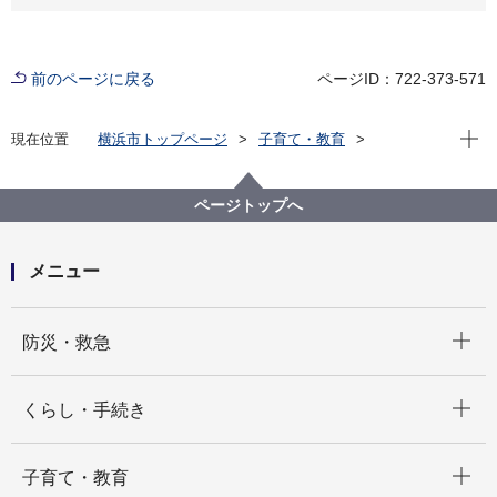
前のページに戻る
ページID：722-373-571
現在位
現在位置
横浜市トップページ
子育て・教育
保育・幼児教育
保育所・保育施設
保育施設・保育対策
待機児童対策
保育士確保の施策
ページトップへ
保育士になりたい方向けの取組
神奈川県内指定保育士養成施設一覧
メニュー
開く
防災・救急
開く
くらし・手続き
開く
子育て・教育