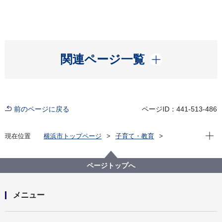
開く
関連ページ一覧
前のページに戻る
ページID：441-513-486
現在位
現在位置
横浜市トップページ
子育て・教育
保育・幼児教育
保育所・保育施設
保育施設・保育対策
待機児童対策
保育士確保の施策
ページトップへ
保育士になりたい方向けの取組
株式会社ネクストビート（保育士バンク！）との事業
協力による連携協定について
メニュー
開く