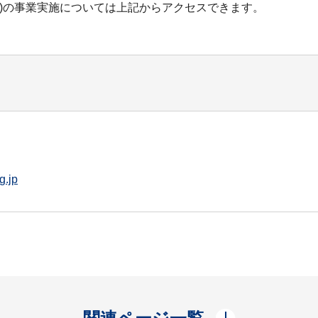
日)の事業実施については上記からアクセスできます。
g.jp
開く