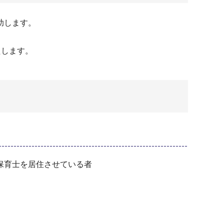
助します。
たします。
保育士を居住させている者