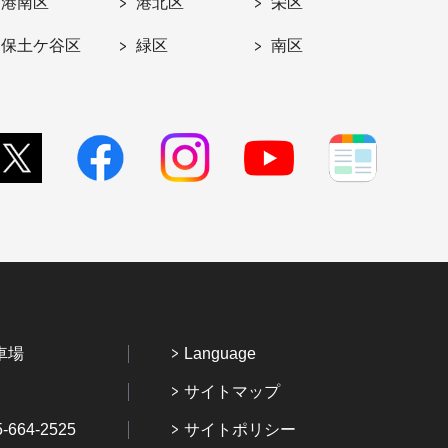
港南区
港北区
栄区
保土ケ谷区
緑区
南区
車場
Language
サイトマップ
64-2525
サイトポリシー