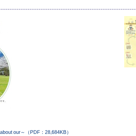
out our～（PDF：28,684KB）