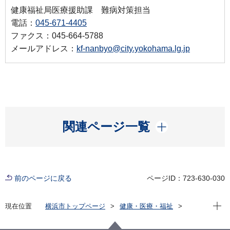
健康福祉局医療援助課 難病対策担当
電話：
045-671-4405
ファクス：045-664-5788
メールアドレス：
kf-nanbyo@city.yokohama.lg.jp
開く
関連ページ一覧
前のページに戻る
ページID：723-630-030
現在位
現在位置
横浜市トップページ
健康・医療・福祉
健康・医療
医療
難病対策
難病患者支援事業