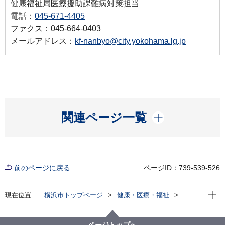
健康福祉局医療援助課難病対策担当
電話：
045-671-4405
ファクス：045-664-0403
メールアドレス：
kf-nanbyo@city.yokohama.lg.jp
開く
関連ページ一覧
前のページに戻る
ページID：739-539-526
現在位
現在位置
横浜市トップページ
健康・医療・福祉
健康・医療
医療
難病対策
難病患者支援事業
5月23日は「難病の日」
ページトップへ