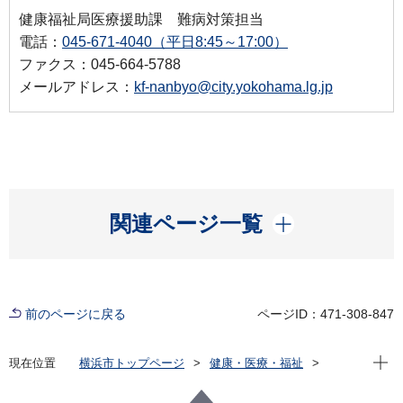
健康福祉局医療援助課 難病対策担当
電話：
045-671-4040（平日8:45～17:00）
ファクス：045-664-5788
メールアドレス：
kf-nanbyo@city.yokohama.lg.jp
開く
関連ページ一覧
前のページに戻る
ページID：471-308-847
現在位
現在位置
横浜市トップページ
健康・医療・福祉
健康・医療
医療
難病対策
難病患者支援事業