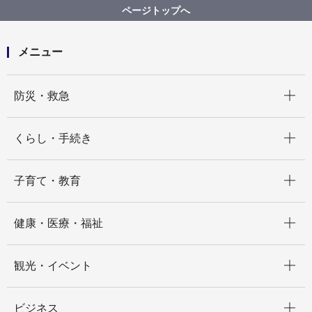
指定難病要支援者証明事業（登録者証）
ページトップへ
メニュー
開く
防災・救急
開く
くらし・手続き
開く
子育て・教育
開く
健康・医療・福祉
開く
観光・イベント
開く
ビジネス