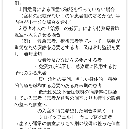
例」
1.同意書による同意の確認を行っていない場合
（室料の記載がないものや患者側の署名がない等
内容が不十分な場合を含む）
2.患者本人の「治療上の必要」により特別療養環
境室へ入院させる場合
（例）・救急患者、術後患者等であって、病状が
重篤なため安静を必要とする者、又は常時監視を要
し、適時適切
な看護及び介助を必要とする者
・ 免疫力が低下し、感染症に罹患するお
それのある患者
・ 集中治療の実施、著しい身体的・精神
的苦痛を緩和する必要のある終末期の患者
・ 後天性免疫不全症候群の病原体に感染
している患者（患者が通常の個室よりも特別の設備
の整った個室へ
の入室を特に希望した場合を除く。）
・ クロイツフェルト・ヤコブ病の患者
（患者が通常の個室よりも特別の設備の整った個室