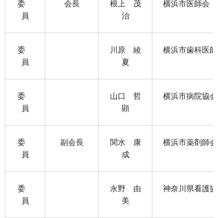
委
会長
根上 茂
横浜市医師会 
員
治
委
川原 綾
横浜市歯科医師
員
夏
委
山口 哲
横浜市病院
員
顕
委
副会長
関水 康
横浜市薬剤師会
員
成
委
永野 由
神奈川県看護協
員
美