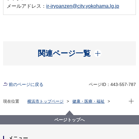
メールアドレス：
ir-iryoanzen@city.yokohama.lg.jp
開く
関連ページ一覧
前のページに戻る
ページID：443-557-787
現在位
現在位置
横浜市トップページ
健康・医療・福祉
健康・医療
医療
医療の安全支援
横浜市医療安全相談窓口
横浜市医療安全推進協議会
ページトップへ
メニュー