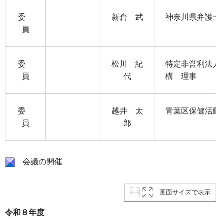
委
新倉 武
神奈川県弁護士
員
委
松川 紀
特定非営利法人
員
代
構 理事
委
越井 太
青葉区保健活動
員
郎
会議の開催
画面サイズで表示
令和８年度