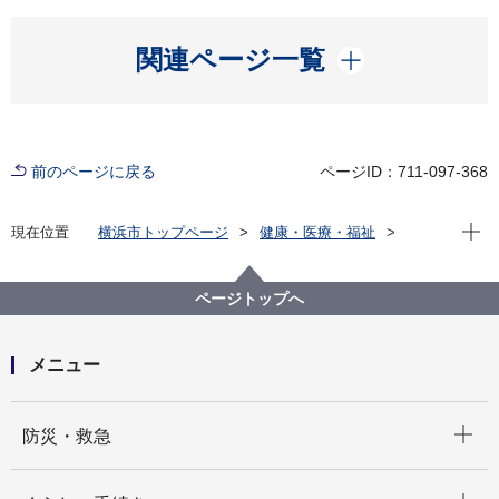
開く
関連ページ一覧
前のページに戻る
ページID：711-097-368
現在位
現在位置
横浜市トップページ
健康・医療・福祉
健康・医療
医療
医療の安全支援
医務薬務情報（お知らせ、チェックリスト、お役立ち
情報等）
ページトップへ
メニュー
開く
防災・救急
開く