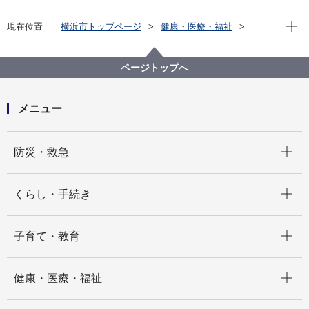
現在位
現在位置
横浜市トップページ
健康・医療・福祉
福祉・介護
障害福祉
障害者差別解消法への対応
事例検索
公共施設
聴覚・平衡機能障害
ページトップへ
（障害者差別事例10）聴覚・平衡機能障害 公共施設
メニュー
開く
防災・救急
開く
くらし・手続き
開く
子育て・教育
開く
健康・医療・福祉
開く