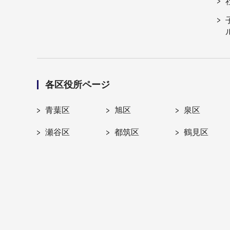
各区役所ページ
青葉区
旭区
泉区
瀬谷区
都筑区
鶴見区