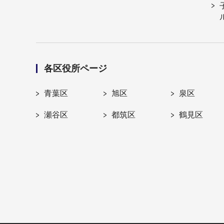
各区役所ページ
青葉区
旭区
泉区
瀬谷区
都筑区
鶴見区