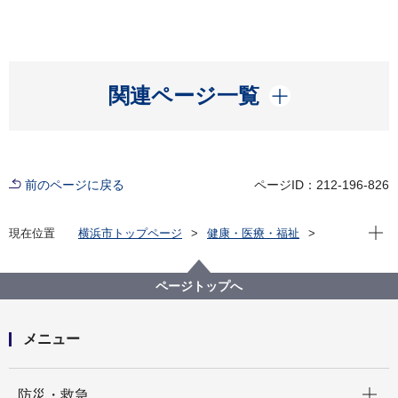
開く
関連ページ一覧
前のページに戻る
ページID：212-196-826
現在位
現在位置
横浜市トップページ
健康・医療・福祉
福祉・介護
障害福祉
障害者差別解消法への対応
事例検索
公共施設
聴覚・平衡機能障害
ページトップへ
（障害者差別事例5）聴覚・平衡機能障害 公共施設
メニュー
開く
防災・救急