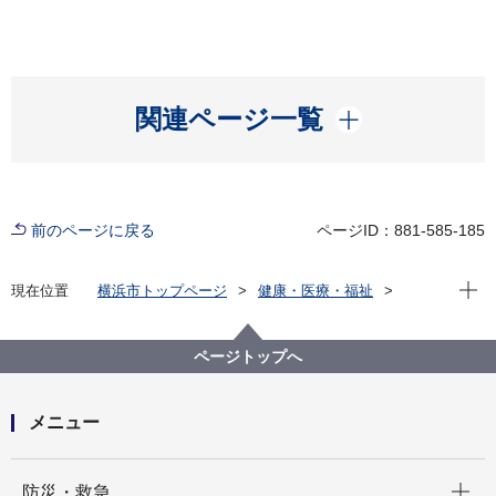
開く
関連ページ一覧
前のページに戻る
ページID：881-585-185
現在位
現在位置
横浜市トップページ
健康・医療・福祉
福祉・介護
障害福祉
障害者差別解消法への対応
事例検索
学校等
知的障害
ページトップへ
（障害者差別事例19）知的障害 学校等
メニュー
開く
防災・救急