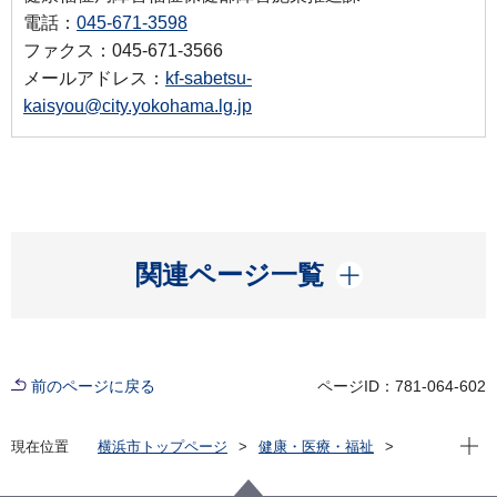
電話：
045-671-3598
ファクス：045-671-3566
メールアドレス：
kf-sabetsu-
kaisyou@city.yokohama.lg.jp
開く
関連ページ一覧
前のページに戻る
ページID：781-064-602
現在位
現在位置
横浜市トップページ
健康・医療・福祉
福祉・介護
障害福祉
障害者差別解消法への対応
事例検索