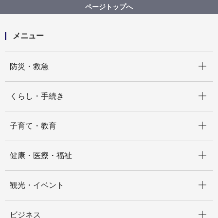
学校等
知的障害
ページトップへ
（障害者差別事例10）知的障害 学校等
メニュー
開く
防災・救急
開く
くらし・手続き
開く
子育て・教育
開く
健康・医療・福祉
開く
観光・イベント
開く
ビジネス