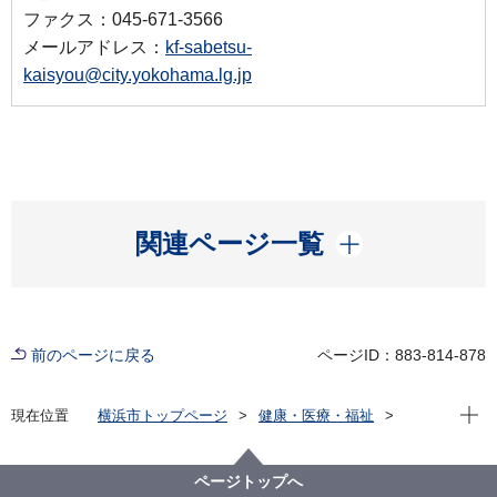
ファクス：045-671-3566
メールアドレス：
kf-sabetsu-
kaisyou@city.yokohama.lg.jp
開く
関連ページ一覧
前のページに戻る
ページID：883-814-878
現在位
現在位置
横浜市トップページ
健康・医療・福祉
福祉・介護
障害福祉
障害者差別解消法への対応
事例検索
学校等
知的障害
ページトップへ
（障害者差別事例11）知的障害 学校等