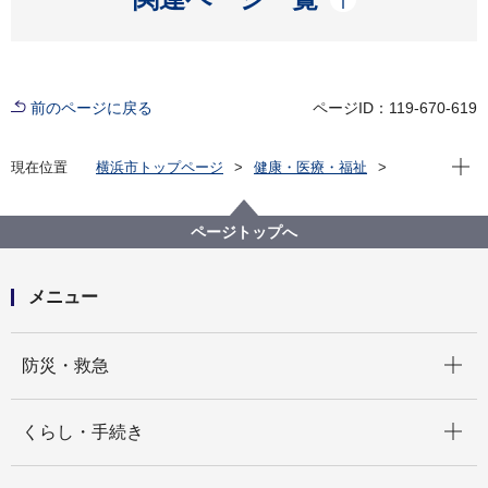
前のページに戻る
ページID：119-670-619
現在位
現在位置
横浜市トップページ
健康・医療・福祉
福祉・介護
障害福祉
障害福祉サービス・制度一覧
手帳の交付
身体障害者手帳の交付
各種診断書
ページトップへ
メニュー
開く
防災・救急
開く
くらし・手続き
開く