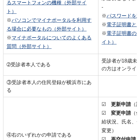
るスマートフォンの機種（外部サイ
-
ト）
※
パスワードを
※
パソコンでマイナポータルを利用す
※
電子証明書と
る場合に必要なもの（外部サイト）
※
電子証明書の
※
マイナポータルについてのよくある
イト）
質問（外部サイト）
受診者が18歳未
➁受診者本人である
の方はオンライ
③受診者本人の住民登録が横浜市にあ
る
☑
更新申請
（診
☑
変更申請
（
給状況、氏名、
変更）
④右のいずれかの申請である
☑
再交付申請