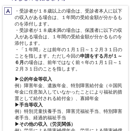
・受診者が１８歳以上の場合は、受診者本人に以下
A
の収入がある場合は、１年間の受給金額が分かるも
のを添付します。
・受診者が１８歳未満の場合は、保護者に以下の収
入がある場合は、１年間の受給金額が分かるものを
添付します。
・「１年間」とは前年の１月１日～１２月３１日の
ことを指します。ただし今回の
申請をする月が１～
６月
の場合は、前年ではなく前々年の１月１日～１
２月３１日のことを指します。
▶公的年金等収入
例）障害年金、遺族年金、特別障害給付金（※国民
年金に任意加入していなかったことにより福祉的措
置として給付される給付金）、寡婦年金
▶手当等収入
例）特別児童扶養手当、障害児福祉手当、特別障害
者手当、経過的福祉手当
▶その他の収入（労災関係）
例）労災による障害補償年金、労災による障害補償