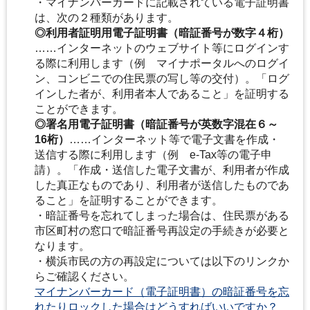
・マイナンバーカードに記載されている電子証明書
は、次の２種類があります。
◎利用者証明用電子証明書（暗証番号が数字４桁）
……インターネットのウェブサイト等にログインす
る際に利用します（例 マイナポータルへのログイ
ン、コンビニでの住民票の写し等の交付）。「ログ
インした者が、利用者本人であること」を証明する
ことができます。
◎署名用電子証明書（暗証番号が英数字混在６～
16桁）
……インターネット等で電子文書を作成・
送信する際に利用します（例 e-Tax等の電子申
請）。「作成・送信した電子文書が、利用者が作成
した真正なものであり、利用者が送信したものであ
ること」を証明することができます。
・暗証番号を忘れてしまった場合は、住民票がある
市区町村の窓口で暗証番号再設定の手続きが必要と
なります。
・横浜市民の方の再設定については以下のリンクか
らご確認ください。
マイナンバーカード（電子証明書）の暗証番号を忘
れたりロックした場合はどうすればいいですか？