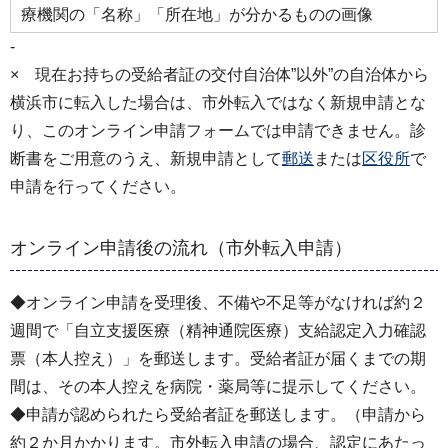
療機関の「名称」「所在地」が分かるものの画像
-
× 現在お持ちの受給者証の交付自治体”以外”の自治体から
横浜市に転入した場合は、市外転入ではなく新規申請とな
り、このオンライン申請フォームでは申請できません。診
断書をご用意のうえ、新規申請として
郵送
または
区役所
で
申請を行ってください。
オンライン申請後の流れ（市外転入申請）
◆オンライン申請を受理後、不備や不足等がなければ約２
週間で「自立支援医療（精神通院医療）支給認定入力確認
票（本人控え）」を郵送します。受給者証が届くまでの期
間は、その本人控えを病院・薬局等に提示してください。
◆申請が認められたら受給者証を郵送します。（申請から
約２か月かかります。市外転入申請の場合、認定にあたっ