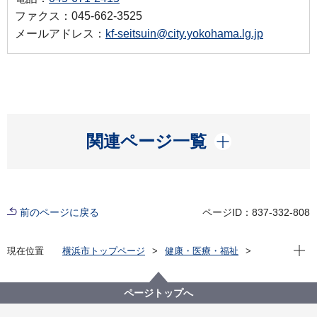
ファクス：045-662-3525
メールアドレス：
kf-seitsuin@city.yokohama.lg.jp
開く
関連ページ一覧
前のページに戻る
ページID：837-332-808
現在位
現在位置
横浜市トップページ
健康・医療・福祉
福祉・介護
障害福祉
障害福祉サービス・制度一覧
医療制度
医療給付・助成等
ページトップへ
自立支援医療（精神通院医療）の給付
自立支援医療（精神通院医療） 指定医療機関の指定