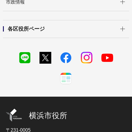
市政情報
開く
各区役所ページ
横浜市役所
〒231-0005