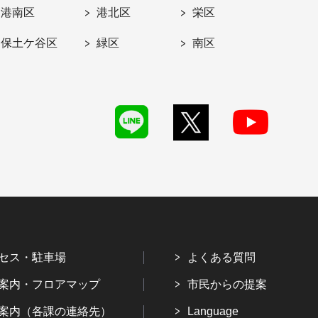
港南区
港北区
栄区
保土ケ谷区
緑区
南区
セス・駐車場
よくある質問
案内・フロアマップ
市民からの提案
案内（各課の連絡先）
Language