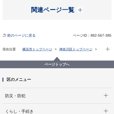
開く
関連ページ一覧
前のページに戻る
ページID：882-567-385
現在位
現在位置
横浜市トップページ
神奈川区トップページ
くらし・手続き
住まい・暮らし
ごみ・リサイクル
わが町かながわマナー違反一掃作戦
ページトップへ
第10回わが町かながわマナー違反一掃作戦を開催しま
す
区のメニュー
開く
防災・防犯
開く
くらし・手続き