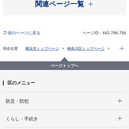
開く
関連ページ一覧
前のページに戻る
ページID：442-796-756
現在位
現在位置
横浜市トップページ
神奈川区トップページ
くらし・手続き
住まい・暮らし
ごみ・リサイクル
わが町かながわマナー違反一掃作戦
ページトップへ
第11回わが町かながわマナー違反一掃作戦を開催しま
す
区のメニュー
開く
防災・防犯
開く
くらし・手続き