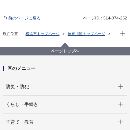
前のページに戻る
ページID：514-074-252
現在位
現在位置
横浜市トップページ
神奈川区トップページ
くらし・手続き
住まい・暮らし
ごみ・リサイクル
わが町かながわマナー違反一掃作戦
ページトップへ
第19回わが町かながわマナー違反一掃作戦を開催しま
す。
区のメニュー
開く
防災・防犯
開く
くらし・手続き
開く
子育て・教育