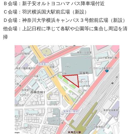
Ｂ会場：新子安オルトヨコハマ バス降車場付近
Ｃ会場：羽沢横浜国大駅前広場（新設）
Ｄ会場：神奈川大学横浜キャンパス３号館前広場（新設）
他会場：上記日程に準じて各駅や公園等に集合し周辺を清
掃