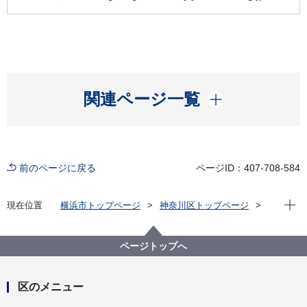
開く
関連ページ一覧
前のページに戻る
ページID：407-708-584
現在位
現在位置
横浜市トップページ
神奈川区トップページ
くらし・手続き
住まい・暮らし
ごみ・リサイクル
わが町かながわマナー違反一掃作戦
ページトップへ
第17回わが町かながわマナー違反一掃作戦を開催しま
す
区のメニュー