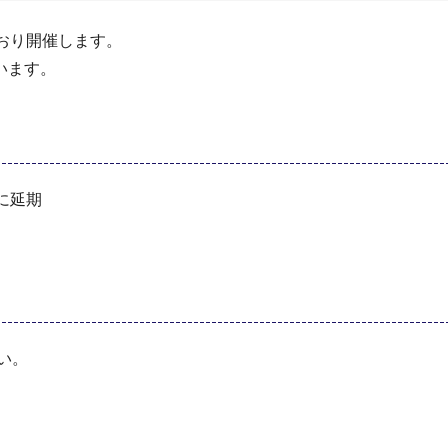
おり開催します。
います。
に延期
い。