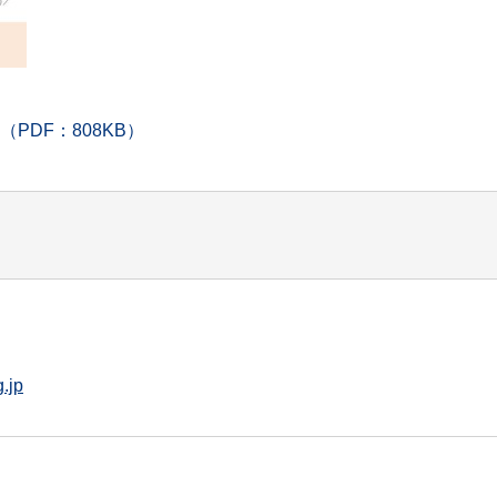
PDF：808KB）
.jp