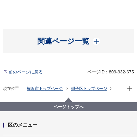
開く
関連ページ一覧
前のページに戻る
ページID：809-932-675
現在位
現在位置
横浜市トップページ
磯子区トップページ
区政情報
広報・刊行物
ISOGOフォトニュース
令和４年度
ページトップへ
区のメニュー