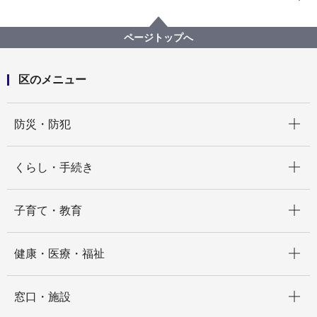
区政情報
広報・刊行物
ISOGOフォトニュース
令和４年度
積雪に備える！ 融雪剤散布機操作研修会を実施しまし
ページトップへ
た
区のメニュー
開く
防災・防犯
開く
くらし・手続き
開く
子育て・教育
開く
健康・医療・福祉
開く
窓口・施設